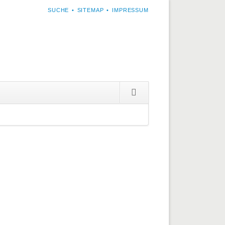
NAVIGATION
SUCHE
SITEMAP
IMPRESSUM
ÜBERSPRINGEN
Navigation
überspringen