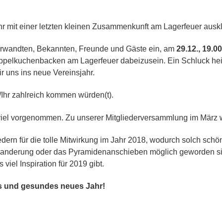
hr mit einer letzten kleinen Zusammenkunft am Lagerfeuer ausk
 Verwandten, Bekannten, Freunde und Gäste ein, am
29.12., 19.0
nüppelkuchenbacken am Lagerfeuer dabeizusein. Ein Schluck hei
r uns ins neue Vereinsjahr.
Ihr zahlreich kommen würden(t).
viel vorgenommen. Zu unserer Mitgliederversammlung im März wi
edern für die tolle Mitwirkung im Jahr 2018, wodurch solch sc
twanderung oder das Pyramidenanschieben möglich geworden sin
iel Inspiration für 2019 gibt.
es und gesundes neues Jahr!