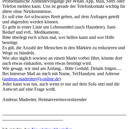
Problematische Anmeldevorgänge per Whats App, Mail, SMS oder
Telefon melden kann. Uns ist gerade der Telefonkontakt wichtig für
ältere ohne Netzkenntnisse.
Es soll eine Art schwarzes Brett geben, auf dem Anfragen geteilt
und abgerufen werden können.
Es geht in erster Linie um Lebensmittel (auch Haustiere), Sani-
Bedarf und evtl.. Medikamente,
Bitte überlegt euch schon mal, wer helfen kann und wer Hilfe
benötigt.
Es gilt, die Anzahl der Menschen in den Märkten zu reduzieren und
Wege zu bündeln.
Wer also täglich sowieso an einem Markt vorbei fährt, könnte dort
auch etwas einkaufen, wenn etwas benötigt wird.
Wie gesagt, wir sind am Anfang... Bitte Geduld. Details folgen.....
Bei Interesse Mail an mich mit Name, Tel/Handynr. und Adresse
(
andreas.madreiter@t-online.de
)
Jeder kann was tun, auch wenn er nur auf dem Sofa sitzt und die
Antwort auf eine Frage weiß.
Andreas Madreiter, Heimatvereinsvorsitzender
--------------------------------------------------------------------------------------
------------------------------------------