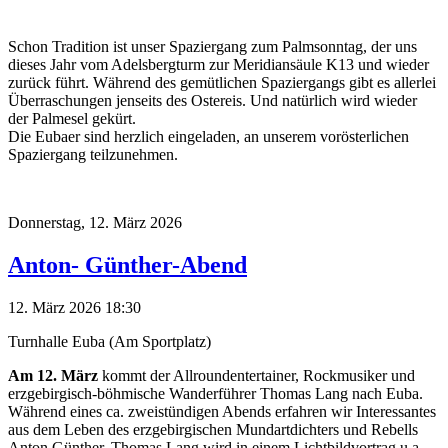
Schon Tradition ist unser Spaziergang zum Palmsonntag, der uns
dieses Jahr vom Adelsbergturm zur Meridiansäule K13 und wieder
zurück führt. Während des gemütlichen Spaziergangs gibt es allerlei
Überraschungen jenseits des Ostereis. Und natürlich wird wieder
der Palmesel gekürt.
Die Eubaer sind herzlich eingeladen, an unserem vorösterlichen
Spaziergang teilzunehmen.
Donnerstag,
12. März 2026
Anton- Günther-Abend
12. März 2026 18:30
Turnhalle Euba (Am Sportplatz)
Am 12. März
kommt der Allroundentertainer, Rockmusiker und
erzgebirgisch-böhmische Wanderführer Thomas Lang nach Euba.
Während eines ca. zweistündigen Abends erfahren wir Interessantes
aus dem Leben des erzgebirgischen Mundartdichters und Rebells
Anton Günther. Thomas Lang wird in einem Lichtbildvortrag u.a.