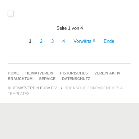
Seite 1 von 4
1
2
3
4
Vorwärts
Ende
NAVIGATION
HOME
HEIMATVEREIN
HISTORISCHES
VEREIN AKTIV
ÜBERSPRINGEN
BRAUCHTUM
SERVICE
DATENSCHUTZ
© HEIMATVEREIN EUBA E.V.
ROCKSOLID CONTAO THEMES &
TEMPLATES