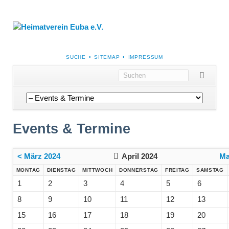
NAVIGATION
SUCHE
SITEMAP
IMPRESSUM
ÜBERSPRINGEN
Navigation
überspringen
Events & Termine
< März 2024
April 2024
Ma
MONTAG
DIENSTAG
MITTWOCH
DONNERSTAG
FREITAG
SAMSTAG
1
2
3
4
5
6
8
9
10
11
12
13
15
16
17
18
19
20