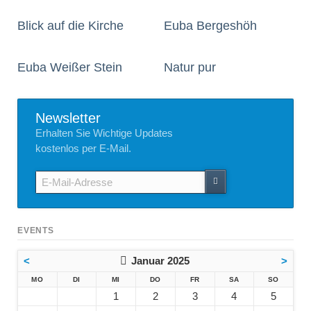
Blick auf die Kirche
Euba Bergeshöh
Euba Weißer Stein
Natur pur
Newsletter
Erhalten Sie Wichtige Updates
kostenlos per E-Mail.
E-
Mail-
Adresse
EVENTS
<
Januar 2025
>
NTAG
ENSTAG
TTWOCH
NNERSTAG
EITAG
MSTAG
NNTAG
MO
DI
MI
DO
FR
SA
SO
1
2
3
4
5