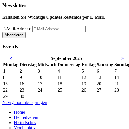
Newsletter
Erhalten Sie Wichtige Updates kostenlos per E-Mail.
E-Mail-Adresse
Abonnieren
Events
<
September 2025
>
Mo
ntag
Di
enstag
Mi
ttwoch
Do
nnerstag
Fr
eitag
Sa
mstag
So
nnta
1
2
3
4
5
6
7
8
9
10
11
12
13
14
15
16
17
18
19
20
21
22
23
24
25
26
27
28
29
30
Navigation überspringen
Home
Heimatverein
Historisches
Verein aktiv