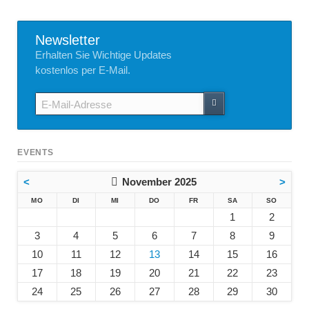
Newsletter
Erhalten Sie Wichtige Updates
kostenlos per E-Mail.
E-
Mail-
Adresse
EVENTS
<
November 2025
>
NTAG
ENSTAG
TTWOCH
NNERSTAG
EITAG
MSTAG
NNTAG
MO
DI
MI
DO
FR
SA
SO
1
2
3
4
5
6
7
8
9
10
11
12
13
14
15
16
17
18
19
20
21
22
23
24
25
26
27
28
29
30