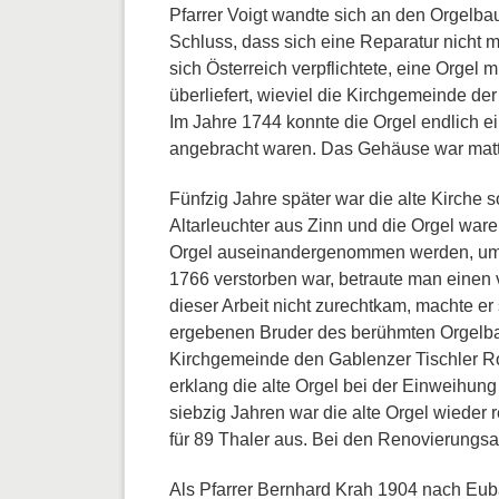
Pfarrer Voigt wandte sich an den Orgelba
Schluss, dass sich eine Reparatur nicht 
sich Österreich verpflichtete, eine Orgel m
überliefert, wieviel die Kirchgemeinde de
Im Jahre 1744 konnte die Orgel endlich ei
angebracht waren. Das Gehäuse war mattg
Fünfzig Jahre später war die alte Kirche 
Altarleuchter aus Zinn und die Orgel wa
Orgel auseinandergenommen werden, um s
1766 verstorben war, betraute man einen v
dieser Arbeit nicht zurechtkam, machte e
ergebenen Bruder des berühmten Orgelbaum
Kirchgemeinde den Gablenzer Tischler Rot
erklang die alte Orgel bei der Einweihun
siebzig Jahren war die alte Orgel wieder 
für 89 Thaler aus. Bei den Renovierungsar
Als Pfarrer Bernhard Krah 1904 nach Euba 