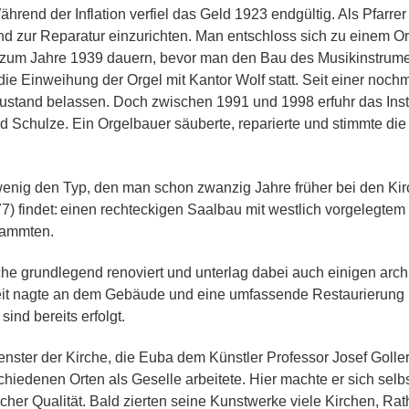
rend der Inflation verfiel das Geld 1923 endgültig. Als Pfarre
d zur Reparatur einzurichten. Man entschloss sich zu einem O
is zum Jahre 1939 dauern, bevor man den Bau des Musikinstrum
d die Einweihung der Orgel mit Kantor Wolf statt. Seit einer no
Zustand belassen. Doch zwischen 1991 und 1998 erfuhr das Ins
 Schulze. Ein Orgelbauer säuberte, reparierte und stimmte die 
r wenig den Typ, den man schon zwanzig Jahre früher bei den K
) findet:
einen rechteckigen Saalbau mit westlich vorgelegtem
tammten.
che grundlegend renoviert und unterlag dabei auch einigen arc
 Zeit nagte an dem Gebäude und eine umfassende Restaurierung
nd bereits erfolgt.
enster der Kirche, die Euba dem Künstler Professor Josef Golle
hiedenen Orten als Geselle arbeitete. Hier machte er sich selb
scher Qualität. Bald zierten seine Kunstwerke viele Kirchen, R