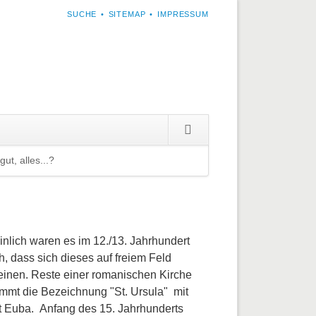
NAVIGATION
SUCHE
SITEMAP
IMPRESSUM
ÜBERSPRINGEN
Navigation
überspringen
ut, alles...?
Navigation
überspringen
nlich waren es im 12./13. Jahrhundert
 dass sich dieses auf freiem Feld
steinen. Reste einer romanischen Kirche
ammt die Bezeichnung "St. Ursula" mit
at Euba. Anfang des 15. Jahrhunderts