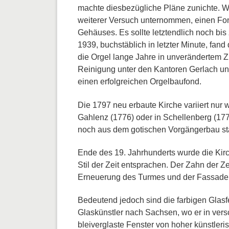
machte diesbezügliche Pläne zunichte. Wäh
weiterer Versuch unternommen, einen Fon
Gehäuses. Es sollte letztendlich noch b
1939, buchstäblich in letzter Minute, fan
die Orgel lange Jahre in unverändertem 
Reinigung unter den Kantoren Gerlach und
einen erfolgreichen Orgelbaufond.
Die 1797 neu erbaute Kirche variiert nu
Gahlenz (1776) oder in Schellenberg (1777
noch aus dem gotischen Vorgängerbau s
Ende des 19. Jahrhunderts wurde die Kir
Stil der Zeit entsprachen. Der Zahn der
Erneuerung des Turmes und der Fassade si
Bedeutend jedoch sind die farbigen Glasf
Glaskünstler nach Sachsen, wo er in versc
bleiverglaste Fenster von hoher künstleri