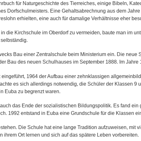
rbuch für Naturgeschichte des Tierreiches, einige Bibeln, Ka
ines Dorfschulmeisters. Eine Gehaltsabrechnung aus dem Jahre 
hreslohn erhielten, eine auch für damalige Verhältnisse eher 
n die Kirchschule im Oberdorf zu vermeiden, baute man im unte
selbständig.
cks Bau einer Zentralschule beim Ministerium ein. Die neue Sch
 der Bau des neuen Schulhauses im September 1888. Im Jahre 1
t eingeführt, 1964 der Aufbau einer zehnklassigen allgemeinbi
hte es sich allerdings notwendig, die Schüler der Klassen 9 
 in Euba zu begrenzt waren.
ch das Ende der sozialistischen Bildungspolitik. Es fand ei
ich. 1992 entstand in Euba eine Grundschule für die Klassen eins
estehen. Die Schule hat eine lange Tradition aufzuweisen, mit 
n ihrem Ort lernen und sich auf das spätere Leben vorbereiten.