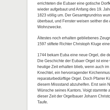
errichteten die Eubaer eine gotische Dor
wieder aufgebaut und Anfang des 19. Jahr
1823 völlig um. Der Gesamtgrundriss wurd
überbaut, und Fenster weisen seither die 
Wohnzwecke.
Ältestes noch erhalten gebliebenes Zeugni
1597 stiftete Richter Christoph Kluge ei
1744 bekam Euba eine neue Orgel, die de
Die Geschichte der Eubaer Orgel ist eine
heutige Zeit erhalten blieb, wenn auch im
Knechtel, ein hervorragender Kirchenmusik
reparaturbedürftige Orgel. Doch Pfarrer 
diesem Missstand abzuhelfen. Erst sein N
Wünsche seines Kantors. Voigt stammte au
dieser Zeit der Orgelbauer Johann Christ
Taufe.