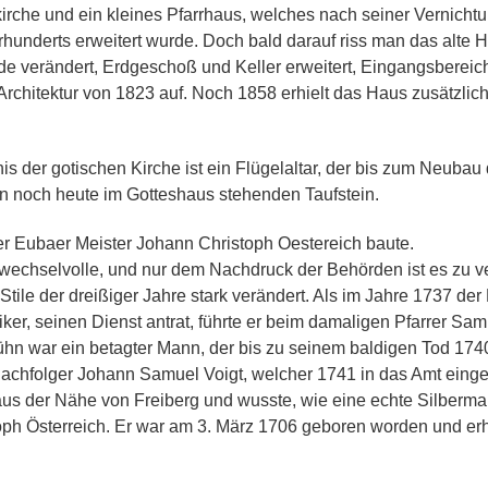
fkirche und ein kleines Pfarrhaus, welches nach seiner Vernich
hunderts erweitert wurde. Doch bald darauf riss man das alte 
e verändert, Erdgeschoß und Keller erweitert, Eingangsbereich,
Architektur von 1823 auf. Noch 1858 erhielt das Haus zusätzlic
s der gotischen Kirche ist ein Flügelaltar, der bis zum Neubau
nen noch heute im Gotteshaus stehenden Taufstein.
r Eubaer Meister Johann Christoph Oestereich baute.
 wechselvolle, und nur dem Nachdruck der Behörden ist es zu v
 Stile der dreißiger Jahre stark verändert. Als im Jahre 1737 d
er, seinen Dienst antrat, führte er beim damaligen Pfarrer Sam
Kühn war ein betagter Mann, der bis zu seinem baldigen Tod 1
achfolger Johann Samuel Voigt, welcher 1741 in das Amt eingew
s der Nähe von Freiberg und wusste, wie eine echte Silberman
oph Österreich. Er war am 3. März 1706 geboren worden und erhi