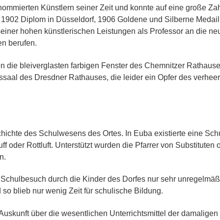
nommierten Künstlern seiner Zeit und konnte auf eine große Za
, 1902 Diplom in Düsseldorf, 1906 Goldene und Silberne Medail
seiner hohen künstlerischen Leistungen als Professor an die ne
n berufen.
n die bleiverglasten farbigen Fenster des Chemnitzer Rathaus
ssaal des Dresdner Rathauses, die leider ein Opfer des verhe
hichte des Schulwesens des Ortes. In Euba existierte eine Schu
f oder Rottluft. Unterstützt wurden die Pfarrer von Substituten 
n.
r Schulbesuch durch die Kinder des Dorfes nur sehr unregelmäßi
 so blieb nur wenig Zeit für schulische Bildung.
uskunft über die wesentlichen Unterrichtsmittel der damaligen 