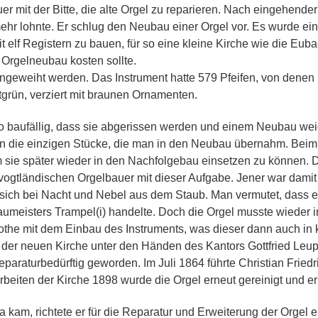
uer mit der Bitte, die alte Orgel zu reparieren. Nach eingehen
mehr lohnte. Er schlug den Neubau einer Orgel vor. Es wurde e
it elf Registern zu bauen, für so eine kleine Kirche wie die Euba
r Orgelneubau kosten sollte.
ngeweiht werden. Das Instrument hatte 579 Pfeifen, von denen 1
rün, verziert mit braunen Ornamenten.
so baufällig, dass sie abgerissen werden und einem Neubau weic
ren die einzigen Stücke, die man in den Neubau übernahm. Beim
ie später wieder in den Nachfolgebau einsetzen zu können. D
ogtländischen Orgelbauer mit dieser Aufgabe. Jener war damit j
r sich bei Nacht und Nebel aus dem Staub. Man vermutet, dass 
eisters Trampel(i) handelte. Doch die Orgel musste wieder in 
he mit dem Einbau des Instruments, was dieser dann auch in kü
g der neuen Kirche unter den Händen des Kantors Gottfried Leup
reparaturbedürftig geworden. Im Juli 1864 führte Christian Fried
beiten der Kirche 1898 wurde die Orgel erneut gereinigt und erh
kam, richtete er für die Reparatur und Erweiterung der Orgel e