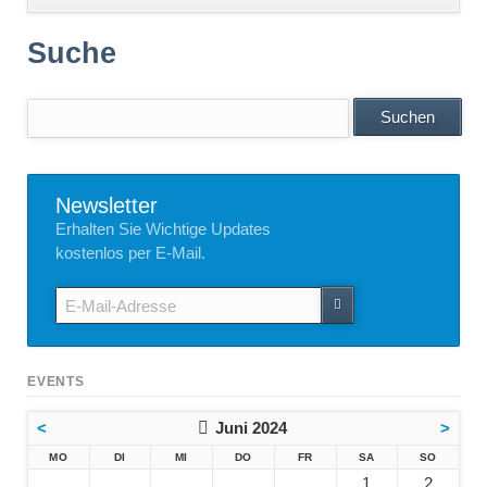
überspringen
Suche
Suchbegriffe
Suchen
Newsletter
Erhalten Sie Wichtige Updates
kostenlos per E-Mail.
E-
Mail-
Adresse
EVENTS
<
Juni 2024
>
NTAG
ENSTAG
TTWOCH
NNERSTAG
EITAG
MSTAG
NNTAG
MO
DI
MI
DO
FR
SA
SO
1
2