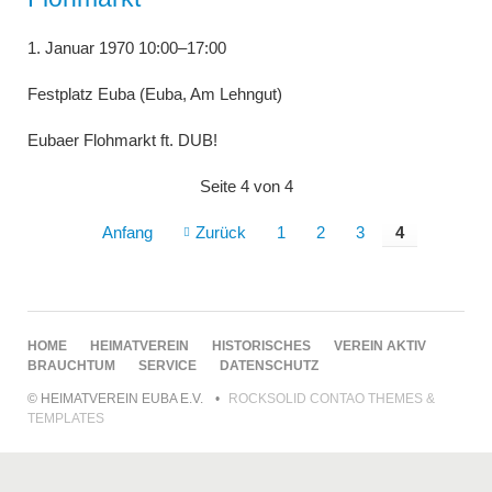
1. Januar 1970 10:00–17:00
Festplatz Euba (Euba, Am Lehngut)
Eubaer Flohmarkt ft. DUB!
Seite 4 von 4
Anfang
Zurück
1
2
3
4
NAVIGATION
HOME
HEIMATVEREIN
HISTORISCHES
VEREIN AKTIV
ÜBERSPRINGEN
BRAUCHTUM
SERVICE
DATENSCHUTZ
© HEIMATVEREIN EUBA E.V.
ROCKSOLID CONTAO THEMES &
TEMPLATES