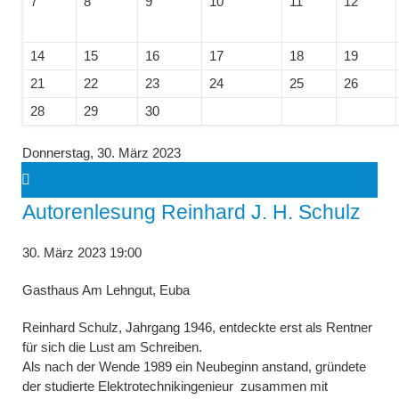
7
8
9
10
11
12
14
15
16
17
18
19
21
22
23
24
25
26
28
29
30
Donnerstag,
30. März 2023
Autorenlesung Reinhard J. H. Schulz
30. März 2023 19:00
Gasthaus Am Lehngut, Euba
Reinhard Schulz, Jahrgang 1946, entdeckte erst als Rentner
für sich die Lust am Schreiben.
Als nach der Wende 1989 ein Neubeginn anstand, gründete
der studierte Elektrotechnikingenieur zusammen mit