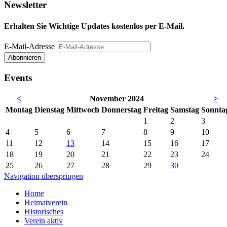
Newsletter
Erhalten Sie Wichtige Updates kostenlos per E-Mail.
E-Mail-Adresse
Abonnieren
Events
<
November 2024
>
Mo
ntag
Di
enstag
Mi
ttwoch
Do
nnerstag
Fr
eitag
Sa
mstag
So
nnta
1
2
3
4
5
6
7
8
9
10
11
12
13
14
15
16
17
18
19
20
21
22
23
24
25
26
27
28
29
30
Navigation überspringen
Home
Heimatverein
Historisches
Verein aktiv