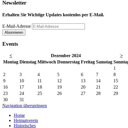
Newsletter
Erhalten Sie Wichtige Updates kostenlos per E-Mail.
E-Mail-Adresse
Abonnieren
Events
<
Dezember 2024
>
Mo
ntag
Di
enstag
Mi
ttwoch
Do
nnerstag
Fr
eitag
Sa
mstag
So
nnta
1
2
3
4
5
6
7
8
9
10
11
12
13
14
15
16
17
18
19
20
21
22
23
24
25
26
27
28
29
30
31
Navigation überspringen
Home
Heimatverein
Historisches