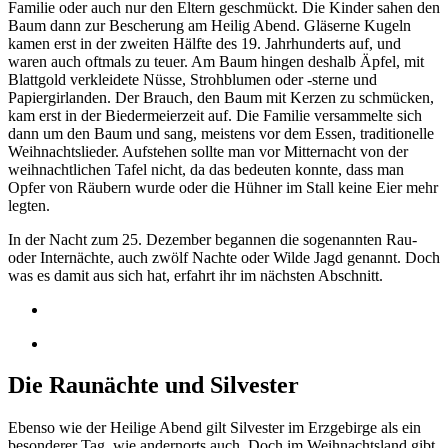
Familie oder auch nur den Eltern geschmückt. Die Kinder sahen den
Baum dann zur Bescherung am Heilig Abend. Gläserne Kugeln
kamen erst in der zweiten Hälfte des 19. Jahrhunderts auf, und
waren auch oftmals zu teuer. Am Baum hingen deshalb Äpfel, mit
Blattgold verkleidete Nüsse, Strohblumen oder -sterne und
Papiergirlanden. Der Brauch, den Baum mit Kerzen zu schmücken,
kam erst in der Biedermeierzeit auf. Die Familie versammelte sich
dann um den Baum und sang, meistens vor dem Essen, traditionelle
Weihnachtslieder. Aufstehen sollte man vor Mitternacht von der
weihnachtlichen Tafel nicht, da das bedeuten konnte, dass man
Opfer von Räubern wurde oder die Hühner im Stall keine Eier mehr
legten.
In der Nacht zum 25. Dezember begannen die sogenannten Rau-
oder Internächte, auch zwölf Nachte oder Wilde Jagd genannt. Doch
was es damit aus sich hat, erfahrt ihr im nächsten Abschnitt.
Die Raunächte und Silvester
Ebenso wie der Heilige Abend gilt Silvester im Erzgebirge als ein
besonderer Tag, wie andernorts auch. Doch im Weihnachtsland gibt