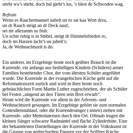
stieht wu’s stieht, doch bal gieht’s lus, ’s blest de Schwoden wag.
Refrain
Wenn es Raachermannel nabelt un es sat kaa Wort drzu,
un dr Raach steigt an dr Deck nauf,
sei mr allezamm su fruh.
Un schie ruhig is in Stübel, steigt dr Himmelsfrieden ro,
doch im Harzen lacht’s un jubelt’s;
Ja, de Weihnachtszeit is do.
Ein anderer, im Erzgebirge heute noch geübter Brauch ist die
Kurrende, ein anfangs aus bedürftigen Kindern (Schülern) armer
Familien bestehender Chor, der vom ältesten Schüler angeführt
wurde. Die Kurrende in der evangelischen Kirche geht auf die
Reformationszeit zurück und wird in ihrer heute noch
gebräuchlichen Form Martin Luther zugeschrieben, der als Schüler
bei Festen „singend an den Türen sein Brot erwarb“.
Heute wird die Kurrende vor allem in der Advents- und
Weihnachtszeit gesungen. Im Erzgebirge gehört sie zum normalen
Gottesdienstablauf, oder die Kurrendesänger (-innen) ziehen mit
Kurrende- oder Mettenlaternen durch den Ort. Oftmals trugen die
kleinen Sänger schwarze Radmäntel und flache Zylinderhüte. Eine
der bekanntesten Darstellungen der Kurrende in der Volkskunst ist
die Gruppe von gedrechselten Figuren vor der Seiffner Kirche.