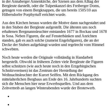
in der Annaberger Annenkirche, der Szenen aus dem Alltag der
Bergleute darstellt, oder die Tulpenkanzel des Freiberger Doms,
getragen von einem Bergknappen, die um bereits 1505/10 aus
Hilbersdorfer Porphyrtuff errichtet wurde.
Aus den Kirchen heraus wurden die Motive dann nachgestaltet und
in den Stuben der Bergleute aufgestellt. Die ältesten uns noch
erhaltenen Bergmannsleuchter entstanden 1677 in Bockau und 1678
in Sosa. Neben Figuren, die auf Fensterbänken und Anrichten
standen, gab es auch solche (zumeist Engelsfiguren), die an der
Decke der Stuben aufgehängt wurden und regelrecht vom Himmel
schwebten.
Noch heute werden die Originale vollständig in Handarbeit
hergestellt. Obwohl in früheren Zeiten viele Bergleute die Figuren
selbst schnitzen (wie auch heute noch in den Erzgebirgischen
Schnitzvereinen) ist das Zentrum der Herstellung der
Weihnachtsleuchter der Kurort Seiffen. Mit dem Rückgang des
mittelalterlichen Bergbaus am Ende des 16. Jahrhunderts suchten
sich die Menschen hier neue Erwerbsquellen. Und aus dem
Zeitvertreib an langen Winterabenden wurde der Broterwerb.