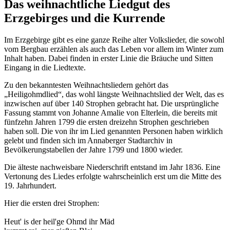
Das weihnachtliche Liedgut des
Erzgebirges und die Kurrende
Im Erzgebirge gibt es eine ganze Reihe alter Volkslieder, die sowohl
vom Bergbau erzählen als auch das Leben vor allem im Winter zum
Inhalt haben. Dabei finden in erster Linie die Bräuche und Sitten
Eingang in die Liedtexte.
Zu den bekanntesten Weihnachtsliedern gehört das
„Heiligohmdlied“, das wohl längste Weihnachtslied der Welt, das es
inzwischen auf über 140 Strophen gebracht hat. Die ursprüngliche
Fassung stammt von Johanne Amalie von Elterlein, die bereits mit
fünfzehn Jahren 1799 die ersten dreizehn Strophen geschrieben
haben soll. Die von ihr im Lied genannten Personen haben wirklich
gelebt und finden sich im Annaberger Stadtarchiv in
Bevölkerungstabellen der Jahre 1799 und 1800 wieder.
Die älteste nachweisbare Niederschrift entstand im Jahr 1836. Eine
Vertonung des Liedes erfolgte wahrscheinlich erst um die Mitte des
19. Jahrhundert.
Hier die ersten drei Strophen:
Heut' is der heil'ge Ohmd ihr Mäd