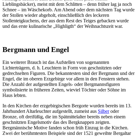
Lieblingsbäcker), meist mit dem Schlitten – denn früher lag ja noch
Schnee – im Wäschekorb. Am Abend oder dem nächsten Tag wurde
der Stollen wieder abgeholt, einschließlich des leckeren
Stollenteigkuchens, der aus dem Rest des Teiges gebacken wurde
und das erste kulinarische „Highligth“ der Weihnachtszeit war.
Bergmann und Engel
Ein weiterer Brauch ist das Aufstellen von sogenannten
Lichterträgern, d. h. Leuchtern in Form von geschnitzten oder
gedrechselten Figuren. Die bekanntesten sind der Bergmann und der
Engel, die im oberen Erzgebirge vor allem in den Fenstern stehen.
Die Anzahl der aufgestellten Engels- oder Bergmannsfiguren
symbolisierte in früheren Zeiten, wieviel Töchter oder Söhne im
Haus lebten.
In den Kirchen der erzgebirgischen Bergorte wurden bereits im 13.
Jahrhundert Altarleuchter aufgestellt, zumeist aus
Silber
oder
Bronze, oft dreifüßig, die im Spätmittelalter bereits neben einem
geschnitzten Engelsmotiv das des Bergknappen zeigten.
Bergmännische Motive fanden schon früh Einzug in die Kirchen.
Zwei der berühmtesten Beispiele sind der 1521 geweihte Bergaltar