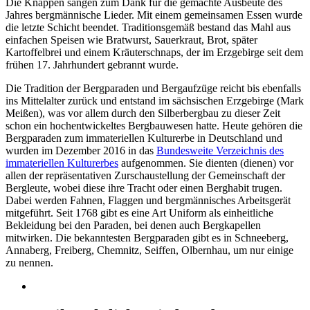
Die Knappen sangen zum Dank für die gemachte Ausbeute des
Jahres bergmännische Lieder. Mit einem gemeinsamen Essen wurde
die letzte Schicht beendet. Traditionsgemäß bestand das Mahl aus
einfachen Speisen wie Bratwurst, Sauerkraut, Brot, später
Kartoffelbrei und einem Kräuterschnaps, der im Erzgebirge seit dem
frühen 17. Jahrhundert gebrannt wurde.
Die Tradition der Bergparaden und Bergaufzüge reicht bis ebenfalls
ins Mittelalter zurück und entstand im sächsischen Erzgebirge (Mark
Meißen), was vor allem durch den Silberbergbau zu dieser Zeit
schon ein hochentwickeltes Bergbauwesen hatte. Heute gehören die
Bergparaden zum immateriellen Kulturerbe in Deutschland und
wurden im Dezember 2016 in das
Bundesweite Verzeichnis des
immateriellen Kulturerbes
aufgenommen. Sie dienten (dienen) vor
allen der repräsentativen Zurschaustellung der Gemeinschaft der
Bergleute, wobei diese ihre Tracht oder einen Berghabit trugen.
Dabei werden Fahnen, Flaggen und bergmännisches Arbeitsgerät
mitgeführt. Seit 1768 gibt es eine Art Uniform als einheitliche
Bekleidung bei den Paraden, bei denen auch Bergkapellen
mitwirken. Die bekanntesten Bergparaden gibt es in Schneeberg,
Annaberg, Freiberg, Chemnitz, Seiffen, Olbernhau, um nur einige
zu nennen.