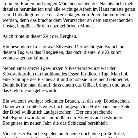
konnten. Frauen und jungen Mädchen sollten des Nachts nicht mehr
draußen herumlaufen und alle wichtige Arbeit im Haus musste getan
sein. Unbedingt musste das Zerschlagen von Porzellan vermieden
werden, denn das brachte dem Verursacher an dem entsprechenden
Lostag Unglück für den dazugehörigen Monat.
Auch ruhte in dieser Zeit der Bergbau.
Ein besonderer Lostag war Silvester. Der wichtigste Brauch an
diesem Tag war das Bleigießen, das dazu diente, die Zukunft
voraussagen zu können.
Neben einer speziell gewürzten Silvesterbratwurst war der
Silvesterkarpfen ein traditionelles Essen für diesen Tag. Man hob
eine Schuppe des Fisches auf und schob sie in seinen Geldbeutel.
Damit hoffte man darauf, dass einem das Glück bringen und auch
das Geld nie ausgehe würde.
Ein weiterer weniger bekannter Brauch, ist das sog. Bibelstechen.
Dabei wurde mittels eines flach angespitzten Holzspans eine Seite
der Bibel willkürlich „aufgestochen“. Der entsprechende
Bibelspruch war dann sinnbildlich ein Hinweis auf bestimmte
Ereignisse im neuen Jahr, die das Schicksal bereithielt.
Viele dieser Bräuche spielen auch heute noch eine große Rolle,