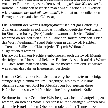
von einer Ritterschar gesprochen wird, die „
wie
daz Wuotez her“-
rausche. In München beschrieb man etwa zur selben Zeit Geister
wie „
Wûtanes her
und
alle sîne man
“. Hier hat man deutlich den
Bezug zur germanischen Odinssage.
Die Herkunft des Wortes Rau(ch)-nacht ist nicht ganz eindeutig.
Zum einen könnte es sich um das mittelhochdeutsche Wort „ruch“
im Sinne von haarig (Pelz) handeln, warum auch viele Bräuche
während dieser Zeit sich auf die Ställe der Bauern beziehen. Oder
das Wort „Weihrauch“ stand Pate, denn in den zwölf Nächten
sollten die Ställe oder Häuser jeden Tag mit Weihrauch
ausgeräuchert werden.
Die Zwölf Heiligen Nächte symbolisieren auch die zwölf Monate
des folgenden Jahres, und ließen z. B. einen Ausblick auf das Wetter
zu. Auch sollte man sich seine Träume merken, um evtl. zu wissen,
was einem das Jahr an Ereignissen bescherte.
Um den Gefahren der Raunächte zu entgehen, musste man einige
strenge Regeln einhalten. Im Erzgebirge, wo das raue Klima
ohnehin schon viel Stoff für Aberglauben bot, spielten diese
Bräuche in diesen zwölf Nächten eine übergeordnete Rolle.
So durfte in dieser Zeit keine Wäsche gewaschen und aufgehangen
werden, da sich das Wilde Heer sonst würde verfangen können bzw.
damit die Engel auf dem Oberboden oder auf der Tenne tanzen