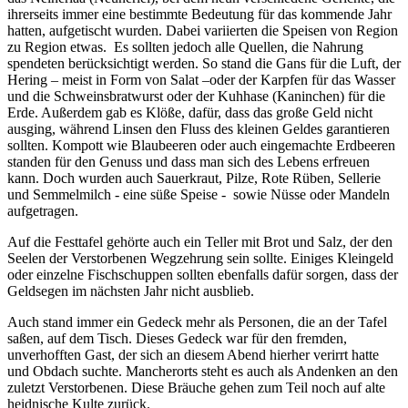
ihrerseits immer eine bestimmte Bedeutung für das kommende Jahr
hatten, aufgetischt wurden. Dabei variierten die Speisen von Region
zu Region etwas. Es sollten jedoch alle Quellen, die Nahrung
spendeten berücksichtigt werden. So stand die Gans für die Luft, der
Hering – meist in Form von Salat –oder der Karpfen für das Wasser
und die Schweinsbratwurst oder der Kuhhase (Kaninchen) für die
Erde. Außerdem gab es Klöße, dafür, dass das große Geld nicht
ausging, während Linsen den Fluss des kleinen Geldes garantieren
sollten. Kompott wie Blaubeeren oder auch eingemachte Erdbeeren
standen für den Genuss und dass man sich des Lebens erfreuen
kann. Doch wurden auch Sauerkraut, Pilze, Rote Rüben, Sellerie
und Semmelmilch - eine süße Speise - sowie Nüsse oder Mandeln
aufgetragen.
Auf die Festtafel gehörte auch ein Teller mit Brot und Salz, der den
Seelen der Verstorbenen Wegzehrung sein sollte. Einiges Kleingeld
oder einzelne Fischschuppen sollten ebenfalls dafür sorgen, dass der
Geldsegen im nächsten Jahr nicht ausblieb.
Auch stand immer ein Gedeck mehr als Personen, die an der Tafel
saßen, auf dem Tisch. Dieses Gedeck war für den fremden,
unverhofften Gast, der sich an diesem Abend hierher verirrt hatte
und Obdach suchte. Mancherorts steht es auch als Andenken an den
zuletzt Verstorbenen. Diese Bräuche gehen zum Teil noch auf alte
heidnische Kulte zurück.