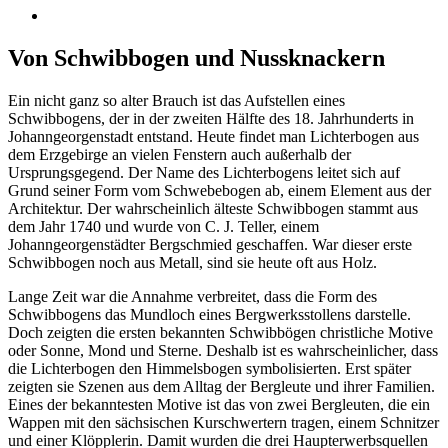
Von Schwibbogen und Nussknackern
Ein nicht ganz so alter Brauch ist das Aufstellen eines
Schwibbogens, der in der zweiten Hälfte des 18. Jahrhunderts in
Johanngeorgenstadt entstand. Heute findet man Lichterbogen aus
dem Erzgebirge an vielen Fenstern auch außerhalb der
Ursprungsgegend. Der Name des Lichterbogens leitet sich auf
Grund seiner Form vom Schwebebogen ab, einem Element aus der
Architektur. Der wahrscheinlich älteste Schwibbogen stammt aus
dem Jahr 1740 und wurde von C. J. Teller, einem
Johanngeorgenstädter Bergschmied geschaffen. War dieser erste
Schwibbogen noch aus Metall, sind sie heute oft aus Holz.
Lange Zeit war die Annahme verbreitet, dass die Form des
Schwibbogens das Mundloch eines Bergwerksstollens darstelle.
Doch zeigten die ersten bekannten Schwibbögen christliche Motive
oder Sonne, Mond und Sterne. Deshalb ist es wahrscheinlicher, dass
die Lichterbogen den Himmelsbogen symbolisierten. Erst später
zeigten sie Szenen aus dem Alltag der Bergleute und ihrer Familien.
Eines der bekanntesten Motive ist das von zwei Bergleuten, die ein
Wappen mit den sächsischen Kurschwertern tragen, einem Schnitzer
und einer Klöpplerin. Damit wurden die drei Haupterwerbsquellen