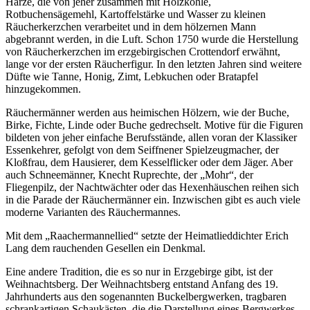
Harze, die von jeher zusammen mit Holzkohle,
Rotbuchensägemehl, Kartoffelstärke und Wasser zu kleinen
Räucherkerzchen verarbeitet und in dem hölzernen Mann
abgebrannt werden, in die Luft. Schon 1750 wurde die Herstellung
von Räucherkerzchen im erzgebirgischen Crottendorf erwähnt,
lange vor der ersten Räucherfigur. In den letzten Jahren sind weitere
Düfte wie Tanne, Honig, Zimt, Lebkuchen oder Bratapfel
hinzugekommen.
Räuchermänner werden aus heimischen Hölzern, wie der Buche,
Birke, Fichte, Linde oder Buche gedrechselt. Motive für die Figuren
bildeten von jeher einfache Berufsstände, allen voran der Klassiker
Essenkehrer, gefolgt von dem Seiffnener Spielzeugmacher, der
Kloßfrau, dem Hausierer, dem Kesselflicker oder dem Jäger. Aber
auch Schneemänner, Knecht Ruprechte, der „Mohr“, der
Fliegenpilz, der Nachtwächter oder das Hexenhäuschen reihen sich
in die Parade der Räuchermänner ein. Inzwischen gibt es auch viele
moderne Varianten des Räuchermannes.
Mit dem „Raachermannellied“ setzte der Heimatlieddichter Erich
Lang dem rauchenden Gesellen ein Denkmal.
Eine andere Tradition, die es so nur in Erzgebirge gibt, ist der
Weihnachtsberg. Der Weihnachtsberg entstand Anfang des 19.
Jahrhunderts aus den sogenannten Buckelbergwerken, tragbaren
schrankartigen Schaukästen, die die Darstellung eines Bergwerkes