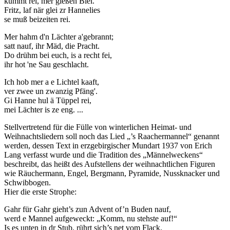
kummt rei, mer gießen Blei.
Fritz, laf när glei zr Hannelies
se muß beizeiten rei.
Mer hahm d'n Lächter a'gebrannt;
satt nauf, ihr Mäd, die Pracht.
Do drühm bei euch, is a recht fei,
ihr hot 'ne Sau geschlacht.
Ich hob mer a e Lichtel kaaft,
ver zwee un zwanzig Pfäng'.
Gi Hanne hul ä Tüppel rei,
mei Lächter is ze eng. ...
Stellvertretend für die Fülle von winterlichen Heimat- und
Weihnachtsliedern soll noch das Lied „’s Raachermannel“ genannt
werden, dessen Text in erzgebirgischer Mundart 1937 von Erich
Lang verfasst wurde und die Tradition des „Männelweckens“
beschreibt, das heißt des Aufstellens der weihnachtlichen Figuren
wie Räuchermann, Engel, Bergmann, Pyramide, Nussknacker und
Schwibbogen.
Hier die erste Strophe:
Gahr für Gahr gieht’s zun Advent of’n Buden nauf,
werd e Mannel aufgeweckt: „Komm, nu stehste auf!“
Is es unten in dr Stub, rührt sich’s net vom Flack,