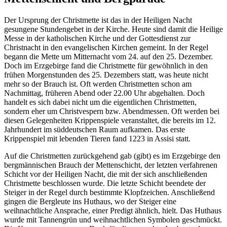
Der Ursprung der Christmette ist das in der Heiligen Nacht
gesungene Stundengebet in der Kirche. Heute sind damit die Heilige
Messe in der katholischen Kirche und der Gottesdienst zur
Christnacht in den evangelischen Kirchen gemeint. In der Regel
begann die Mette um Mitternacht vom 24. auf den 25. Dezember.
Doch im Erzgebirge fand die Christmette für gewöhnlich in den
frühen Morgenstunden des 25. Dezembers statt, was heute nicht
mehr so der Brauch ist. Oft werden Christmetten schon am
Nachmittag, früheren Abend oder 22.00 Uhr abgehalten. Doch
handelt es sich dabei nicht um die eigentlichen Christmetten,
sondern eher um Christvespern bzw. Abendmessen. Oft werden bei
diesen Gelegenheiten Krippenspiele veranstaltet, die bereits im 12.
Jahrhundert im süddeutschen Raum aufkamen. Das erste
Krippenspiel mit lebenden Tieren fand 1223 in Assisi statt.
Auf die Christmetten zurückgehend gab (gibt) es im Erzgebirge den
bergmännischen Brauch der Mettenschicht, der letzten verfahrenen
Schicht vor der Heiligen Nacht, die mit der sich anschließenden
Christmette beschlossen wurde. Die letzte Schicht beendete der
Steiger in der Regel durch bestimmte Klopfzeichen. Anschließend
gingen die Bergleute ins Huthaus, wo der Steiger eine
weihnachtliche Ansprache, einer Predigt ähnlich, hielt. Das Huthaus
wurde mit Tannengrün und weihnachtlichen Symbolen geschmückt.