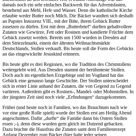
damals noch ein sehr einfaches Backwerk für das Adventsfasten,
bestehend aus Mehl, Hefe und Wasser. Denn die katholische Kirche
erlaubte weder Butter noch Milch. Die Bäcker wandten sich deshalb
an Papstes Innozenz VIII., mit der Bitte, ihrem Gebäck Butter
zusetzen zu dürfen. Erst mit dem „Butterbrief“ durften gehaltvollere
Zutaten wie Gewürze, Fett oder Rosinen und kandierte Früchte dem
Gebäck zusetzt werden. Bereits um 1500 wurden in Dresden auf
dem Striezelmarkt, einem der ältesten Weihnachtsmärkte
Deutschlands, Stollen verkauft. Bis heute soll die Form des Gebäcks
an das eingewickelte Jesuskind erinnern.
Bis heute gibt es drei Regionen, wo die Tradition des Christstollens
weitergelebt wird. Aus Dresden stammt der berühmteste Stollen.
Doch auch im eigentlichen Erzgebirge und im Vogtland hat das
Gebäck eine genauso lange Geschichte. Der Stollen unterscheidet
sich in erster Linie anhand der Zutaten, die von Gegend zu Gegend
variieren. Außerdem gibt es Rosinen-, Mandel- oder Mohnstollen. In
der jüngsten Zeit sind noch viele „Erfindungen“ dazugekommen.
Früher (und heute noch in Familien, wo das Brauchtum nach wie
vor eine große Rolle spielt) wurde der Stollen erst am Heilig Abend
angeschnitten. Dafür „durfte“ die Familie dann bis Ostern Stollen
essen ;-), denn diese wurden gern gleich im Dutzend gebacken.
Dazu brachte die Hausfrau die Zutaten samt dem Familienrezept
Anfang Dezember zum Bäcker (hier hatte jeder seinen