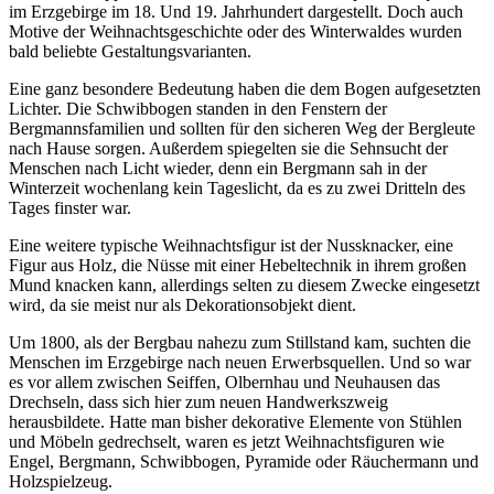
im Erzgebirge im 18. Und 19. Jahrhundert dargestellt. Doch auch
Motive der Weihnachtsgeschichte oder des Winterwaldes wurden
bald beliebte Gestaltungsvarianten.
Eine ganz besondere Bedeutung haben die dem Bogen aufgesetzten
Lichter. Die Schwibbogen standen in den Fenstern der
Bergmannsfamilien und sollten für den sicheren Weg der Bergleute
nach Hause sorgen. Außerdem spiegelten sie die Sehnsucht der
Menschen nach Licht wieder, denn ein Bergmann sah in der
Winterzeit wochenlang kein Tageslicht, da es zu zwei Dritteln des
Tages finster war.
Eine weitere typische Weihnachtsfigur ist der Nussknacker, eine
Figur aus Holz, die Nüsse mit einer Hebeltechnik in ihrem großen
Mund knacken kann, allerdings selten zu diesem Zwecke eingesetzt
wird, da sie meist nur als Dekorationsobjekt dient.
Um 1800, als der Bergbau nahezu zum Stillstand kam, suchten die
Menschen im Erzgebirge nach neuen Erwerbsquellen. Und so war
es vor allem zwischen Seiffen, Olbernhau und Neuhausen das
Drechseln, dass sich hier zum neuen Handwerkszweig
herausbildete. Hatte man bisher dekorative Elemente von Stühlen
und Möbeln gedrechselt, waren es jetzt Weihnachtsfiguren wie
Engel, Bergmann, Schwibbogen, Pyramide oder Räuchermann und
Holzspielzeug.