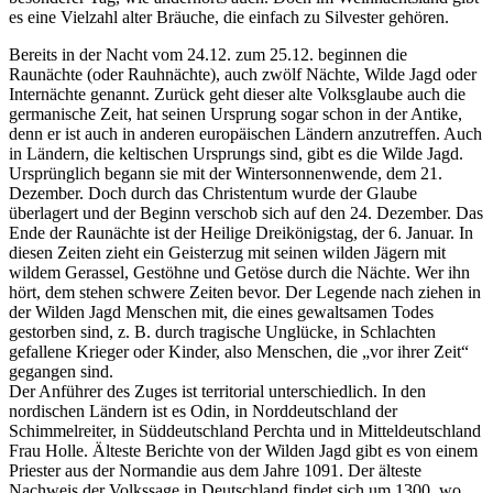
es eine Vielzahl alter Bräuche, die einfach zu Silvester gehören.
Bereits in der Nacht vom 24.12. zum 25.12. beginnen die
Raunächte (oder Rauhnächte), auch zwölf Nächte, Wilde Jagd oder
Internächte genannt. Zurück geht dieser alte Volksglaube auch die
germanische Zeit, hat seinen Ursprung sogar schon in der Antike,
denn er ist auch in anderen europäischen Ländern anzutreffen. Auch
in Ländern, die keltischen Ursprungs sind, gibt es die Wilde Jagd.
Ursprünglich begann sie mit der Wintersonnenwende, dem 21.
Dezember. Doch durch das Christentum wurde der Glaube
überlagert und der Beginn verschob sich auf den 24. Dezember. Das
Ende der Raunächte ist der Heilige Dreikönigstag, der 6. Januar. In
diesen Zeiten zieht ein Geisterzug mit seinen wilden Jägern mit
wildem Gerassel, Gestöhne und Getöse durch die Nächte. Wer ihn
hört, dem stehen schwere Zeiten bevor. Der Legende nach ziehen in
der Wilden Jagd Menschen mit, die eines gewaltsamen Todes
gestorben sind, z. B. durch tragische Unglücke, in Schlachten
gefallene Krieger oder Kinder, also Menschen, die „vor ihrer Zeit“
gegangen sind.
Der Anführer des Zuges ist territorial unterschiedlich. In den
nordischen Ländern ist es Odin, in Norddeutschland der
Schimmelreiter, in Süddeutschland Perchta und in Mitteldeutschland
Frau Holle. Älteste Berichte von der Wilden Jagd gibt es von einem
Priester aus der Normandie aus dem Jahre 1091. Der älteste
Nachweis der Volkssage in Deutschland findet sich um 1300, wo