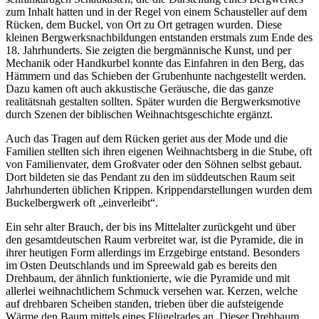
zum Inhalt hatten und in der Regel von einem Schausteller auf dem
Rücken, dem Buckel, von Ort zu Ort getragen wurden. Diese
kleinen Bergwerksnachbildungen entstanden erstmals zum Ende des
18. Jahrhunderts. Sie zeigten die bergmännische Kunst, und per
Mechanik oder Handkurbel konnte das Einfahren in den Berg, das
Hämmern und das Schieben der Grubenhunte nachgestellt werden.
Dazu kamen oft auch akkustische Geräusche, die das ganze
realitätsnah gestalten sollten. Später wurden die Bergwerksmotive
durch Szenen der biblischen Weihnachtsgeschichte ergänzt.
Auch das Tragen auf dem Rücken geriet aus der Mode und die
Familien stellten sich ihren eigenen Weihnachtsberg in die Stube, oft
von Familienvater, dem Großvater oder den Söhnen selbst gebaut.
Dort bildeten sie das Pendant zu den im süddeutschen Raum seit
Jahrhunderten üblichen Krippen. Krippendarstellungen wurden dem
Buckelbergwerk oft „einverleibt“.
Ein sehr alter Brauch, der bis ins Mittelalter zurückgeht und über
den gesamtdeutschen Raum verbreitet war, ist die Pyramide, die in
ihrer heutigen Form allerdings im Erzgebirge entstand. Besonders
im Osten Deutschlands und im Spreewald gab es bereits den
Drehbaum, der ähnlich funktionierte, wie die Pyramide und mit
allerlei weihnachtlichem Schmuck versehen war. Kerzen, welche
auf drehbaren Scheiben standen, trieben über die aufsteigende
Wärme den Baum mittels eines Flügelrades an. Dieser Drehbaum,