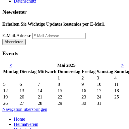
Datenschutz
Newsletter
Erhalten Sie Wichtige Updates kostenlos per E-Mail.
E-Mail-Adresse
Abonnieren
Events
<
Mai 2025
>
Mo
ntag
Di
enstag
Mi
ttwoch
Do
nnerstag
Fr
eitag
Sa
mstag
So
nnta
1
2
3
4
5
6
7
8
9
10
11
12
13
14
15
16
17
18
19
20
21
22
23
24
25
26
27
28
29
30
31
Navigation überspringen
Home
Heimatverein