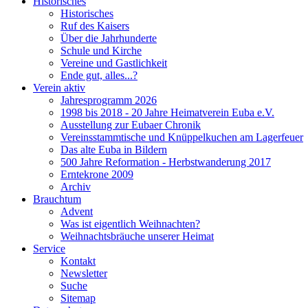
Historisches
Historisches
Ruf des Kaisers
Über die Jahrhunderte
Schule und Kirche
Vereine und Gastlichkeit
Ende gut, alles...?
Verein aktiv
Jahresprogramm 2026
1998 bis 2018 - 20 Jahre Heimatverein Euba e.V.
Ausstellung zur Eubaer Chronik
Vereinsstammtische und Knüppelkuchen am Lagerfeuer
Das alte Euba in Bildern
500 Jahre Reformation - Herbstwanderung 2017
Erntekrone 2009
Archiv
Brauchtum
Advent
Was ist eigentlich Weihnachten?
Weihnachtsbräuche unserer Heimat
Service
Kontakt
Newsletter
Suche
Sitemap