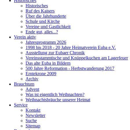
Historisches
Historisches
Ruf des Kaisers
Über die Jahrhunderte
Schule und Kirche
Vereine und Gastlichkeit
Ende gut, alles...?
Verein aktiv
Jahresprogramm 2026
1998 bis 2018 - 20 Jahre Heimatverein Euba e.V.
Ausstellung zur Eubaer Chronik
Vereinsstammtische und Knüppelkuchen am Lagerfeuer
Das alte Euba in Bildern
500 Jahre Reformation - Herbstwanderung 2017
Erntekrone 2009
Archiv
Brauchtum
Advent
Was ist eigentlich Weihnachten?
Weihnachtsbräuche unserer Heimat
Service
Kontakt
Newsletter
Suche
Sitemap