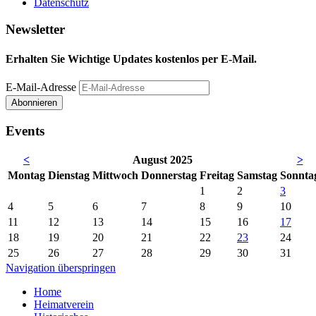
Datenschutz
Newsletter
Erhalten Sie Wichtige Updates kostenlos per E-Mail.
E-Mail-Adresse
Abonnieren
Events
<
August 2025
>
Mo
ntag
Di
enstag
Mi
ttwoch
Do
nnerstag
Fr
eitag
Sa
mstag
So
nnta
1
2
3
4
5
6
7
8
9
10
11
12
13
14
15
16
17
18
19
20
21
22
23
24
25
26
27
28
29
30
31
Navigation überspringen
Home
Heimatverein